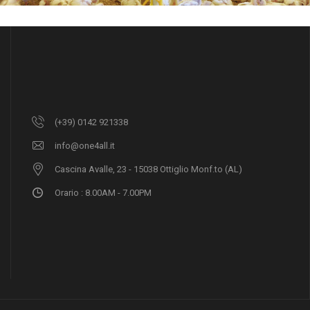
(+39) 0142 921338
info@one4all.it
Cascina Avalle, 23 - 15038 Ottiglio Monf.to (AL)
Orario : 8.00AM - 7.00PM