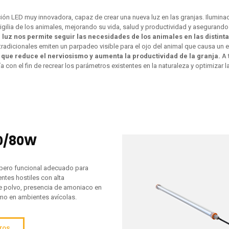
ón LED muy innovadora, capaz de crear una nueva luz en las granjas. Iluminaci
vigilia de los animales, mejorando su vida, salud y productividad y asegurand
e luz nos permite seguir las necesidades de los animales en las distin
tradicionales emiten un parpadeo visible para el ojo del animal que causa un 
lo que reduce el nerviosismo y aumenta la productividad de la granja.
A 
a con el fin de recrear los parámetros existentes en la naturaleza y optimizar l
60/80W
 pero funcional adecuado para
entes hostiles con alta
e polvo, presencia de amoniaco en
como en ambientes avícolas.
ATOS